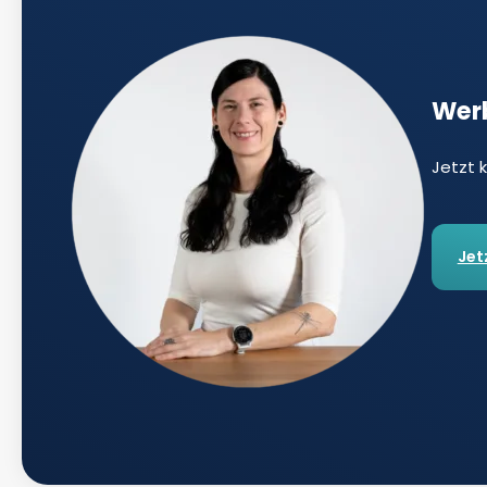
Werb
Jetzt 
Jet