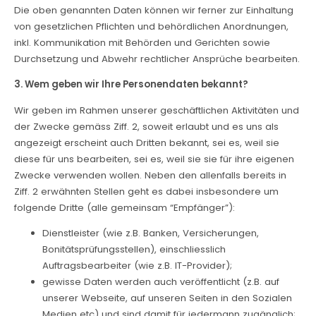
Die oben genannten Daten können wir ferner zur Einhaltung
von gesetzlichen Pflichten und behördlichen Anordnungen,
inkl. Kommunikation mit Behörden und Gerichten sowie
Durchsetzung und Abwehr rechtlicher Ansprüche bearbeiten.
3. Wem geben wir Ihre Personendaten bekannt?
Wir geben im Rahmen unserer geschäftlichen Aktivitäten und
der Zwecke gemäss Ziff. 2, soweit erlaubt und es uns als
angezeigt erscheint auch Dritten bekannt, sei es, weil sie
diese für uns bearbeiten, sei es, weil sie sie für ihre eigenen
Zwecke verwenden wollen. Neben den allenfalls bereits in
Ziff. 2 erwähnten Stellen geht es dabei insbesondere um
folgende Dritte (alle gemeinsam “Empfänger”):
Dienstleister (wie z.B. Banken, Versicherungen,
Bonitätsprüfungsstellen), einschliesslich
Auftragsbearbeiter (wie z.B. IT-Provider);
gewisse Daten werden auch veröffentlicht (z.B. auf
unserer Webseite, auf unseren Seiten in den Sozialen
Medien etc) und sind damit für jedermann zugänglich;