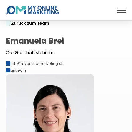
Menü
Zurück zum Team
Emanuela Brei
Co-Geschäftsführerin
mb@myonlinemarketing.ch
E-
LinkedIn
Mail
Adresse: